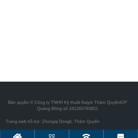
tận tâm; đồng thời mang đến dịch vụ tư vấn chủ
động, giúp khách hàng tận dụng tối đa tiện ích và lợi
nhuận từ các thiết bị tự động hóa và hệ thống tiên
tiến, đóng góp vào quá trình tin học hóa, tự động
hóa và chuẩn hóa của ngành công nghiệp in ấn
Trung Quốc.
Bản quyền © Công ty TNHH Kỹ thuật Kaiyin Thâm Quyến
ICP
Quảng Đông số 16126578
SEO
Trang web hỗ trợ: Zhongqi Dongli, Thâm Quyến



