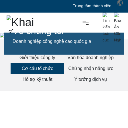
Trung tâm thành viên
Về chúng tôi
Giải pháp tiền in kỹ thuật số
Doanh nghiệp công nghệ cao quốc gia
Trang đầu
Cơ cấu tổ chức
Về chúng tôi
Giới thiệu công ty
Văn hóa doanh nghiệp
Tư vấn và dịch vụ in ấn
Cơ cấu tổ chức
Chứng nhận năng lực
Thông tin công nghệ
Hỗ trợ kỹ thuật
Ý tưởng dịch vụ
Về chúng tôi
Liên hệ với chúng tôi
Triết lý kinh doanh